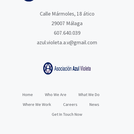
Calle Mármoles, 18 ático
29007 Málaga
607.640.039
azul.violeta.a.v@gmail.com
Home
Who We Are
What We Do
Where We Work
Careers
News
Get In Touch Now