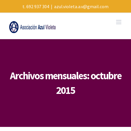
Skip
t. 692 937 304
|
azul.violeta.a.v@gmail.com
to
content
Archivos mensuales:
octubre
2015